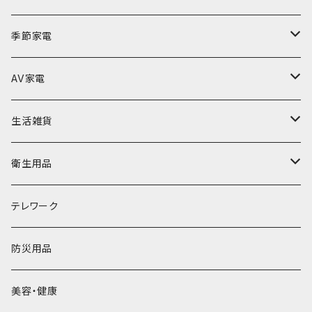
ACアダプター
Lightningケーブル
モバイルタップ
空気清浄機
季節家電
Type-Cケーブル
ケース・保護フィルム
翻訳機
扇風機
AV家電
mircoUSBケーブル
iPhone13
筆談機
加湿器
テレビ・モニター
生活雑貨
掃除・清掃
BD・DVDプレーヤー
クッション
衛生用品
テーブル
除菌用品
テレワーク
バッグ
マスク
防災用品
乾電池
美容・健康