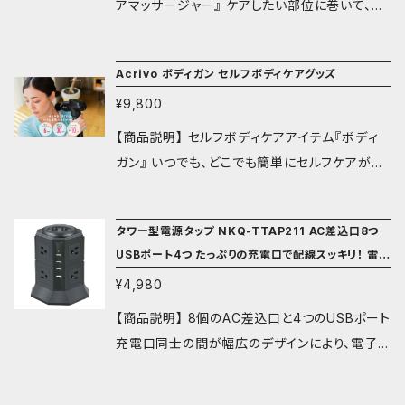
も可能 【商品仕様】 商品名 PD対応20,000mA
アマッサージャー』 ケアしたい部位に巻いて、ボ
hモバイルバッテリー 品番 ACS-LB60W20B
タンを押すだけ！ おうちで簡単、プロクオリティ
カラー ブラック 電池仕様 3.7V／20,000mAh
ーのレッグケア。 ※1回の連続仕様は1時間以内
Acrivo ボディガン セルフボディケアグッズ
本体寸法 約W66×H130×D25mm 本体重量 約
でご利用下さい。 【商品詳細】 ■お好みにあわ
370g 保護回路 過充電保護、過放電保護、短絡
¥9,800
せて使い分け可能な2WAY TYPE （太もも/ふく
保護、過電流保護 適切使用環境温度 5℃～3
らはぎ＆足先） ■手で包み込むような心地よさ
【商品説明】 セルフボディケアアイテム『ボディ
5℃ USB入力 （MicroUSB）：5V-2A / 9V-2A /
■2つのエアーバッグによる360°からの集中ケ
ガン』 いつでも、どこでも簡単にセルフケアが行
12V-1.5A(QC3.0) （TypeC)：5V-3A / 9V-3A
ア ■3モード×3段階調整の選べる9パターン ■
えるアイテムとして、人気のアイテムです。 6種類
/ 15V-3A / 20V-3A(PD3.0) USB出力 (USB-
刺激を強める足裏突起 ■安心の15分自動電源
のアタッチメント、30段階の振動強度調節、静音
A)：5V-2.4A / 4.5-5V-5A / 9V-3A / 12V-1.5
タワー型電源タップ NKQ-TTAP211 AC差込口8つ
OFFタイマー機能 ■シンプルで見やすいスティ
設計と様々な機能を搭載してます ※1回の連続
A(QC) (USB-C)：5V-3A / 9V-3A / 20V-3A
USBポート4つ たっぷりの充電口で配線スッキリ！ 雷サ
ック型コントローラー ■絡まりにくく、千切れに
仕様は1時間以内でご利用下さい。 【商品詳細】
ージ 過負荷保護機能搭載
(PD3.0)PPS/QC4+ 3.3-11V×5A / 3.3-16V×
くい、平型PVCホース ■シックで高級感のある
¥4,980
■バリエーション豊富な6種類のアタッチメント
3.75A 3.3-21V×2.85A 付属品 充電ケーブル
レザー風生地 ■大きく開く巾着型収納袋 ■選
■振動強度30段階 押し当てる強さでパワー
【商品説明】 8個のAC差込口と4つのUSBポート
（USB-AtoType-Cケーブル）、収納ポーチ、取扱
べる2色展開(ブラック＆グレー) 【商品仕様】 商
調整可能 ■静音設計（35db) ※図書館の静け
充電口同士の間が幅広のデザインにより、電子
説明書 商品状態 未使用新品 保証期間 商品お
品名：ボディガン 型番：ACW-LC211BK・ACW-L
さに匹敵 ■フル充電で連続稼働時間最大4時間
機器が互いに干渉せず使用でき、 混戦しやすい
届け後 6ヶ月（保証期間経過後のお申し出は対
C211GY JAN：4580134552409・458013455
使用可能なパワフルバッテリー ■落としても衝
機器の配線をスッキリさせます。 ■2極コンセン