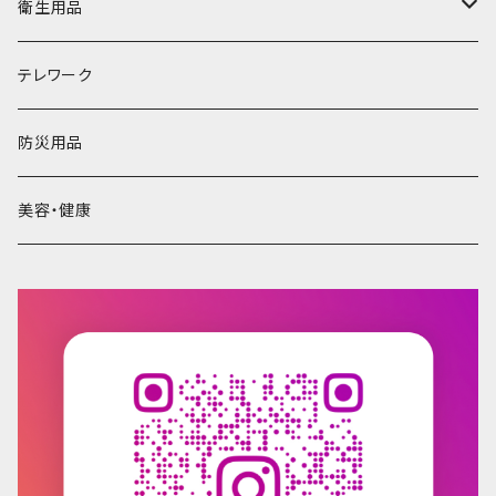
掃除・清掃
BD・DVDプレーヤー
クッション
衛生用品
ポート数 Type-A 4口 USBポート定格出
力 DC5V/4.2A（合計） スイッチ 2極スイッチ
テーブル
除菌用品
テレワーク
2個 電源プラグ 2ピン（アースコード付き） ケ
ーブルの長さ 1.9ｍ（プラグ部を除く） 本体サ
バッグ
マスク
イズ （約）W140×D126×H165（mm） 質量
防災用品
約672ｇ 材質 PC耐火性ABS 商品状態 未
使用新品 保証期間 商品お届け後 3ヶ月 （保
乾電池
美容・健康
証期間経過後のお申し出は対応できません。）