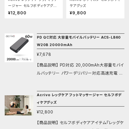
ージャー セルフボディケアグッ
ケアグッズ
ズ
¥12,800
¥9,800
PD QC対応 大容量モバイルバッテリー ACS-LB60
W20B 20000mAh
¥7,678
【商品説明】 PD対応 20,000mAh大容量モバイ
ルバッテリー パワーデリバリー対応高速充電 ■
高入出力60W対応 スマホやタブレットはもちろ
ん、PCやゲーム機などあらゆるデバイスへの充
Acrivo レッグケア フットマッサージャー セルフボデ
電が可能 60W充電器を使用する事で僅か90
ィケアグッズ
分にて充電可能 ■残量表示機能 1%単位での
¥12,800
残量表示でバッテリー切れの心配無用 ■パスス
ルー対応 バッテリーを充電しながらスマホ充電
【商品説明】 セルフボディケアアイテム『レッグケ