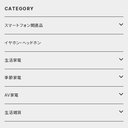
応できません。）
2416 サイズ:太もも/約75×25cm (足回り40-5
撃に強い ■専用収納ケース付き ■選べる2色
トを利用して動作する機器やUSB-Aポートを利
CATEGORY
0cm対応) ふくらはぎ＆足先/約32×36
展開(光沢ブラック＆マットブラック) ■サイズ：
用して 給電または充電する機器に対応してい
×14cm (足回り35-45cm対応) 重量:約2.3kg
W18×D6×H23cm ■重量：約0.75kg 【商品仕
ます。 ■過負荷保護・雷サージ保護機能 ・電
スマートフォン関連品
商品状態：新品未使用品 保証期間：商品お届け
様】 商品名：ボディガン 型番：ACW-BG211GB
圧の過負荷を感知した時、自動で電源を切り機
後 1年間（保証期間経過後のお申し出は対応で
K・ACW-BG211MBK JAN：4580134552379・
器を守ります。 ・雷サージからも機器を守りま
きません。）
バッテリー・充電器
イヤホン・ヘッドホン
4580134552386 商品状態：新品未使用品 保
す。 ※雷サージとは 落雷・高電圧などの
証期間：商品お届け後 1年間（保証期間経過後
高所にある電線などに 瞬間的に高い電圧
モバイルバッテリー
のお申し出は対応できません。）
ケーブル
生活家電
が発生する現象。 ■ON/OFFスイッチで節電効
果 2つの独立スイッチで使用しない側の待機
ACアダプター
電力をカットできます。 ［使用上の注意］ ・許容
Lightningケーブル
モバイルタップ
空気清浄機
季節家電
電力を超える状態で使用しない。 ・消費電力が1
000Wを超えるような電化製品には使用しな
Type-Cケーブル
ケース・保護フィルム
翻訳機
扇風機
AV家電
い。 【商品仕様】 商品名 タワー型電源タップ
品番 NKQ-TTAP211 定格入力 AC100-125
mircoUSBケーブル
iPhone13
筆談機
加湿器
テレビ・モニター
生活雑貨
V 50/60Hz 12A AC差込口数 8口（3ピンプラ
グ対応） AC定格出力 合計最大1500W USB