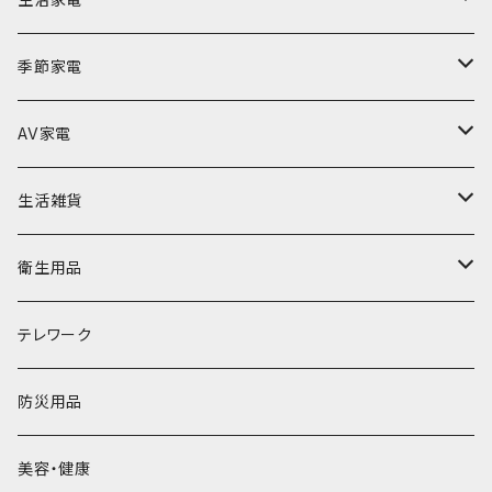
ACアダプター
Lightningケーブル
モバイルタップ
空気清浄機
季節家電
Type-Cケーブル
ケース・保護フィルム
翻訳機
扇風機
AV家電
mircoUSBケーブル
iPhone13
筆談機
加湿器
テレビ・モニター
生活雑貨
掃除・清掃
BD・DVDプレーヤー
クッション
衛生用品
テーブル
除菌用品
テレワーク
バッグ
マスク
防災用品
乾電池
美容・健康